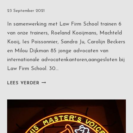
23 September 2021
In samenwerking met Law Firm School trainen 6
van onze trainers, Roeland Kooijmans, Machteld
Kooij, Ies Poissonnier, Sandra Ju, Carolijn Beckers
en Milou Dijkman 85 jonge advocaten van
internationale advocatenkantoren,aangesloten bij
Law Firm School. 30…
PLEITACADEMIE
LEES VERDER
EN
LAW
FIRM
SCHOOL
WERKEN
SAMEN
BIJ