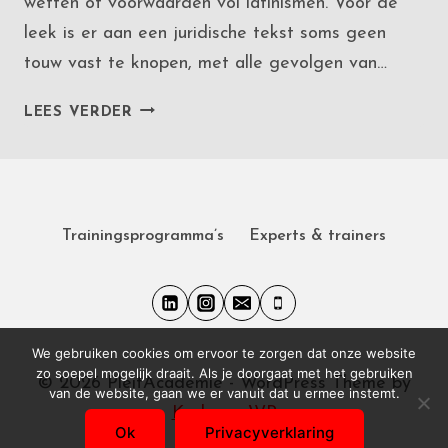
wetten of voorwaarden vol latinismen. Voor de
leek is er aan een juridische tekst soms geen
touw vast te knopen, met alle gevolgen van…
SAMENLEVING
LEES VERDER
VRAAGT
OM
BEGRIJPELIJKE
JURIDISCHE
TAAL
Trainingsprogramma’s
Experts & trainers
We gebruiken cookies om ervoor te zorgen dat onze website
zo soepel mogelijk draait. Als je doorgaat met het gebruiken
© 2026 PleitAcademie - WordPress Theme by
van de website, gaan we er vanuit dat u ermee instemt.
Kadence WP
Ok
Privacyverklaring