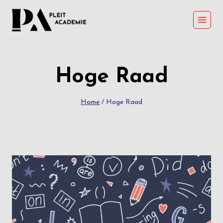
Skip
to
content
Hoge Raad
Home
/
Hoge Raad