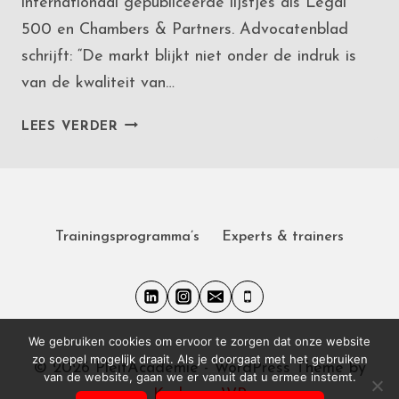
internationaal gepubliceerde lijstjes als Legal
500 en Chambers & Partners. Advocatenblad
schrijft: “De markt blijkt niet onder de indruk is
van de kwaliteit van…
ADVOCATENBLAD:
LEES VERDER
PRAKTIJK
HEEFT
KRITIEK
OP
ADVOCATENOVERZICHTEN
Trainingsprogramma’s
Experts & trainers
We gebruiken cookies om ervoor te zorgen dat onze website
zo soepel mogelijk draait. Als je doorgaat met het gebruiken
© 2026 PleitAcademie - WordPress Theme by
van de website, gaan we er vanuit dat u ermee instemt.
Kadence WP