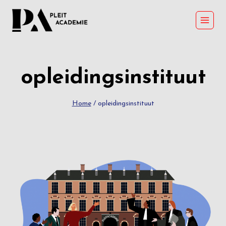
Skip
to
content
opleidingsinstituut
Home
/
opleidingsinstituut