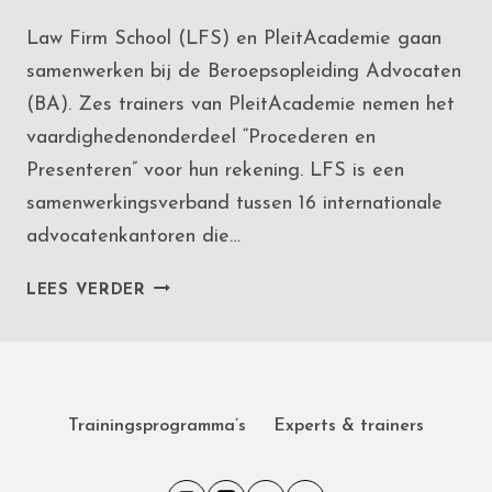
Law Firm School (LFS) en PleitAcademie gaan
samenwerken bij de Beroepsopleiding Advocaten
(BA). Zes trainers van PleitAcademie nemen het
vaardighedenonderdeel “Procederen en
Presenteren” voor hun rekening. LFS is een
samenwerkingsverband tussen 16 internationale
advocatenkantoren die…
SAMENWERKING
LEES VERDER
LAW
FIRM
SCHOOL
EN
PLEITACADEMIE
Trainingsprogramma’s
Experts & trainers
BEROEPSOPLEIDING
ADVOCATEN