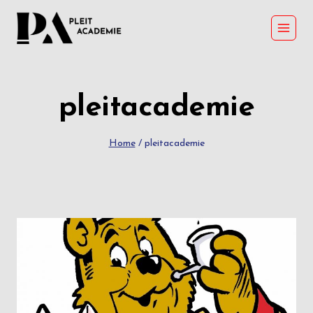
Skip
to
content
pleitacademie
Home
/
pleitacademie