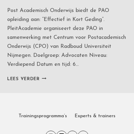
Post Academisch Onderwijs biedt de PAO
opleiding aan: “Effectief in Kort Geding”.
PleitAcademie organiseert deze PAO in
samenwerking met Centrum voor Postacademisch
Onderwijs (CPO) van Radboud Universiteit
Nijmegen. Doelgroep: Advocaten Niveau:
Verdiepend Datum en tijd: 6…
NIEUWE
LEES VERDER
PAO:
SAMENWERKING
PLEITACADEMIE
EN
CPO
Trainingsprogramma’s
Experts & trainers
(RADBOUD
UNIVERSITEIT