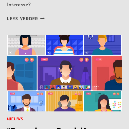
Interesse?…
DOOR
LEES VERDER
DE
LENS
HEEN
BREKEN?
DIT
IS
JE
KANS!
NIEUWS