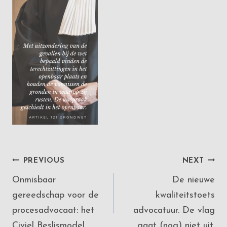
Post
PREVIOUS
NEXT
Onmisbaar
De nieuwe
navigation
gereedschap voor de
kwaliteitstoets
procesadvocaat: het
advocatuur. De vlag
Civiel Beslismodel
gaat (nog) niet uit.