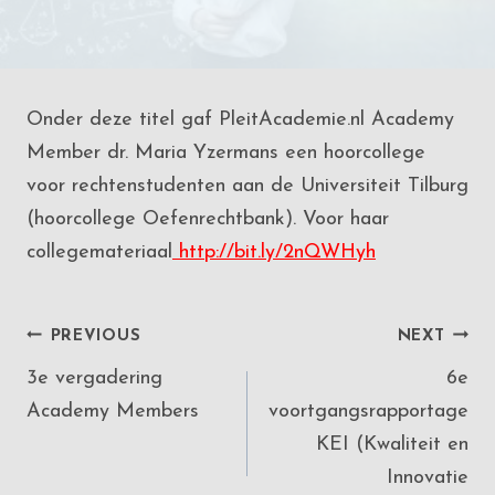
Onder deze titel gaf PleitAcademie.nl Academy
Member dr. Maria Yzermans een hoorcollege
voor rechtenstudenten aan de Universiteit Tilburg
(hoorcollege Oefenrechtbank). Voor haar
collegemateriaal
http://bit.ly/2nQWHyh
Post
PREVIOUS
NEXT
3e vergadering
6e
navigation
Academy Members
voortgangsrapportage
KEI (Kwaliteit en
Innovatie