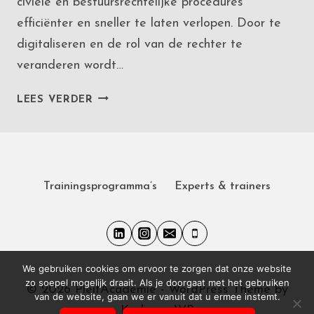
civiele en bestuursrechtelijke procedures
efficiënter en sneller te laten verlopen. Door te
digitaliseren en de rol van de rechter te
veranderen wordt…
IN
LEES VERDER
WELKE
WETSVOORSTELLEN
VIND
IK
WAT
Trainingsprogramma’s
Experts & trainers
KEI
INHOUDT?
We gebruiken cookies om ervoor te zorgen dat onze website
zo soepel mogelijk draait. Als je doorgaat met het gebruiken
© 2026 PleitAcademie - WordPress Theme by
van de website, gaan we er vanuit dat u ermee instemt.
Kadence WP